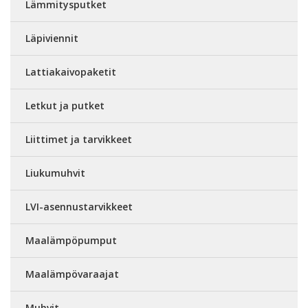
Lämmitysputket
Läpiviennit
Lattiakaivopaketit
Letkut ja putket
Liittimet ja tarvikkeet
Liukumuhvit
LVI-asennustarvikkeet
Maalämpöpumput
Maalämpövaraajat
Muhvit