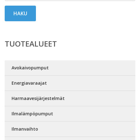
HAKU
TUOTEALUEET
Avokaivopumput
Energiavaraajat
Harmaavesijärjestelmät
Ilmalämpöpumput
Ilmanvaihto