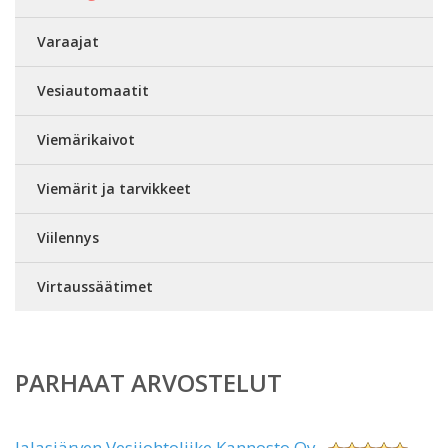
Varaajat
Vesiautomaatit
Viemärikaivot
Viemärit ja tarvikkeet
Viilennys
Virtaussäätimet
PARHAAT ARVOSTELUT
Jalasjärven Vesijohtoliike Kannosto Oy