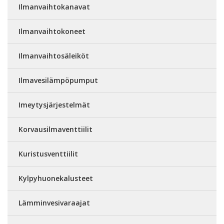
Ilmanvaihtokanavat
Ilmanvaihtokoneet
Ilmanvaihtosäleiköt
Ilmavesilämpöpumput
Imeytysjärjestelmät
Korvausilmaventtiilit
Kuristusventtiilit
Kylpyhuonekalusteet
Lämminvesivaraajat