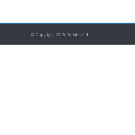
© Copyright 2026
Putkiliike24