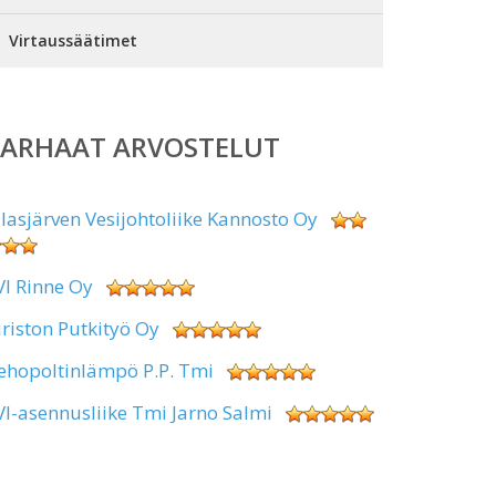
Virtaussäätimet
PARHAAT ARVOSTELUT
alasjärven Vesijohtoliike Kannosto Oy
VI Rinne Oy
iriston Putkityö Oy
ehopoltinlämpö P.P. Tmi
VI-asennusliike Tmi Jarno Salmi