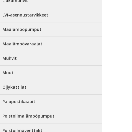
Liukumuhvit
LVI-asennustarvikkeet
Maalämpöpumput
Maalämpövaraajat
Muhvit
Muut
Öljykattilat
Palopostikaapit
Poistoilmalämpöpumput
Poistoilmaventtiilit