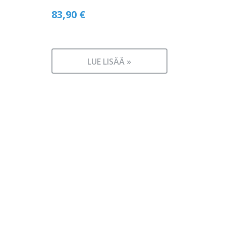
83,90
€
LUE LISÄÄ »