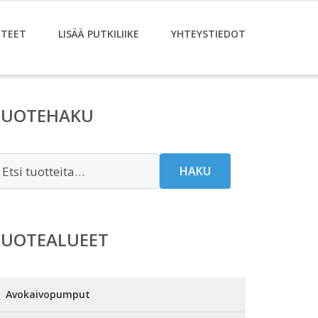
TEET
LISÄÄ PUTKILIIKE
YHTEYSTIEDOT
TUOTEHAKU
tsi:
HAKU
TUOTEALUEET
Avokaivopumput