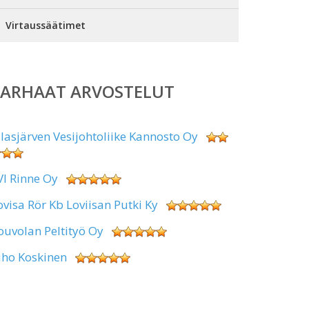
Virtaussäätimet
PARHAAT ARVOSTELUT
alasjärven Vesijohtoliike Kannosto Oy
VI Rinne Oy
ovisa Rör Kb Loviisan Putki Ky
ouvolan Peltityö Oy
uho Koskinen