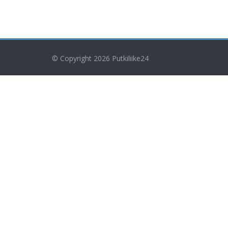
© Copyright 2026
Putkiliike24