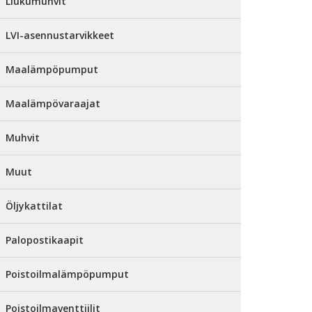
Liukumuhvit
LVI-asennustarvikkeet
Maalämpöpumput
Maalämpövaraajat
Muhvit
Muut
Öljykattilat
Palopostikaapit
Poistoilmalämpöpumput
Poistoilmaventtiilit