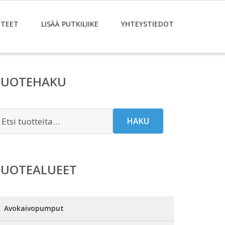
TEET
LISÄÄ PUTKILIIKE
YHTEYSTIEDOT
TUOTEHAKU
tsi:
HAKU
TUOTEALUEET
Avokaivopumput