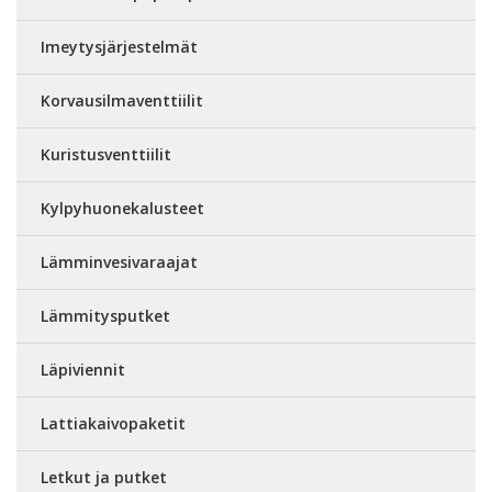
Imeytysjärjestelmät
Korvausilmaventtiilit
Kuristusventtiilit
Kylpyhuonekalusteet
Lämminvesivaraajat
Lämmitysputket
Läpiviennit
Lattiakaivopaketit
Letkut ja putket