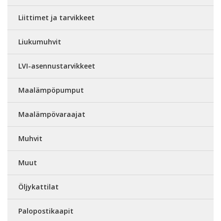
Liittimet ja tarvikkeet
Liukumuhvit
LVI-asennustarvikkeet
Maalämpöpumput
Maalämpövaraajat
Muhvit
Muut
Öljykattilat
Palopostikaapit