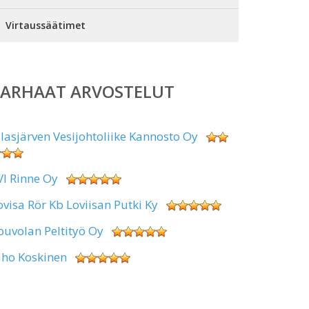
Virtaussäätimet
PARHAAT ARVOSTELUT
alasjärven Vesijohtoliike Kannosto Oy
VI Rinne Oy
ovisa Rör Kb Loviisan Putki Ky
ouvolan Peltityö Oy
uho Koskinen