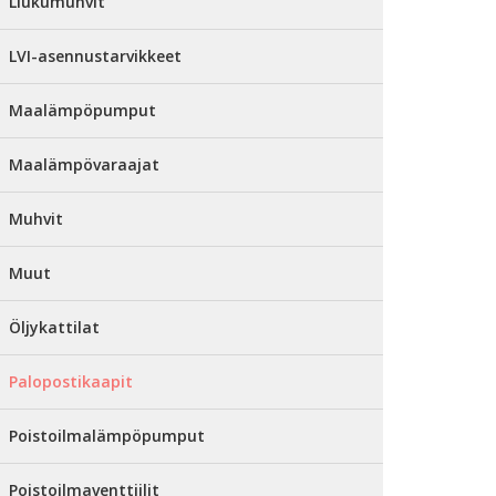
Liukumuhvit
LVI-asennustarvikkeet
Maalämpöpumput
Maalämpövaraajat
Muhvit
Muut
Öljykattilat
Palopostikaapit
Poistoilmalämpöpumput
Poistoilmaventtiilit