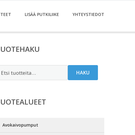
TEET
LISÄÄ PUTKILIIKE
YHTEYSTIEDOT
TUOTEHAKU
tsi:
HAKU
TUOTEALUEET
Avokaivopumput