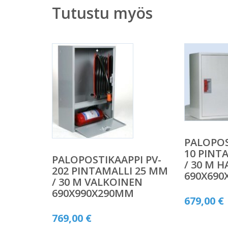
Tutustu myös
PALOPOS
10 PINT
PALOPOSTIKAAPPI PV-
/ 30 M 
202 PINTAMALLI 25 MM
690X69
/ 30 M VALKOINEN
690X990X290MM
679,00
€
769,00
€