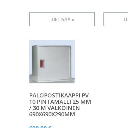
LUE LISÄÄ »
L
PALOPOSTIKAAPPI PV-
10 PINTAMALLI 25 MM
/ 30 M VALKOINEN
690X690X290MM