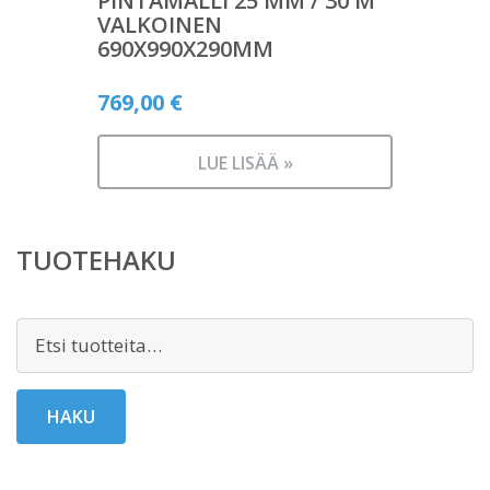
PINTAMALLI 25 MM / 30 M
VALKOINEN
690X990X290MM
769,00
€
LUE LISÄÄ »
TUOTEHAKU
Etsi:
HAKU