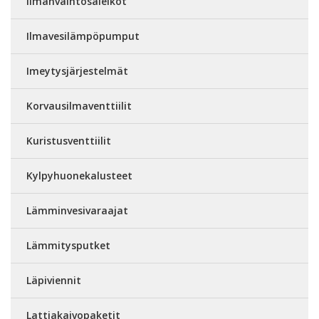
Ilmanvaihtosäleiköt
Ilmavesilämpöpumput
Imeytysjärjestelmät
Korvausilmaventtiilit
Kuristusventtiilit
Kylpyhuonekalusteet
Lämminvesivaraajat
Lämmitysputket
Läpiviennit
Lattiakaivopaketit