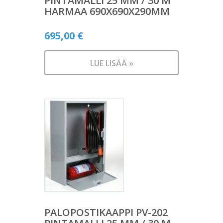
PINTAMALLI 25 MM / 30 M
HARMAA 690X690X290MM
695,00
€
LUE LISÄÄ »
PALOPOSTIKAAPPI PV-202