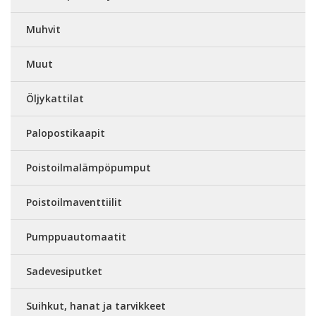
Muhvit
Muut
Öljykattilat
Palopostikaapit
Poistoilmalämpöpumput
Poistoilmaventtiilit
Pumppuautomaatit
Sadevesiputket
Suihkut, hanat ja tarvikkeet