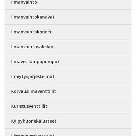
Ilmanvaihto
Ilmanvaihtokanavat
Ilmanvaihtokoneet
Ilmanvaihtosäleiköt
Ilmavesilämpöpumput
Imeytysjärjestelmät
Korvausilmaventtiilit
Kuristusventtiilit
Kylpyhuonekalusteet
Lämminvesivaraajat