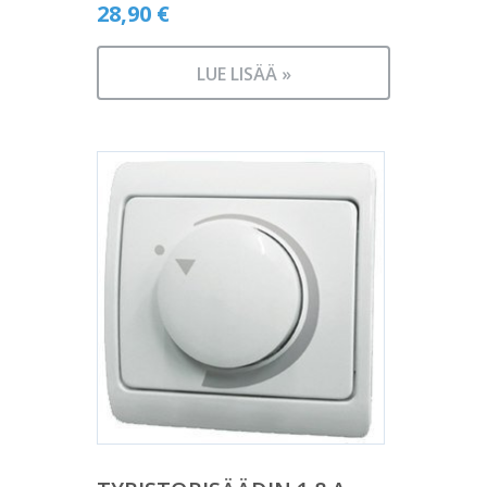
28,90
€
LUE LISÄÄ »