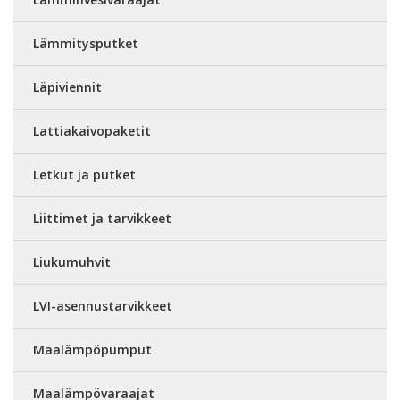
Lämmitysputket
Läpiviennit
Lattiakaivopaketit
Letkut ja putket
Liittimet ja tarvikkeet
Liukumuhvit
LVI-asennustarvikkeet
Maalämpöpumput
Maalämpövaraajat