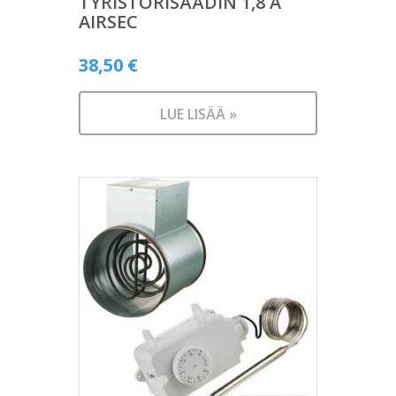
TYRISTORISÄÄDIN 1,8 A
AIRSEC
38,50
€
LUE LISÄÄ »