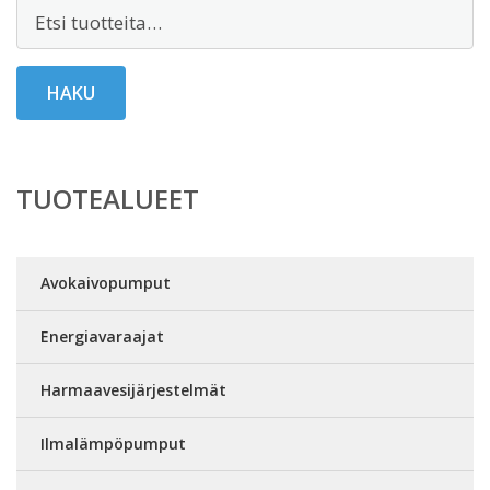
Etsi:
HAKU
TUOTEALUEET
Avokaivopumput
Energiavaraajat
Harmaavesijärjestelmät
Ilmalämpöpumput