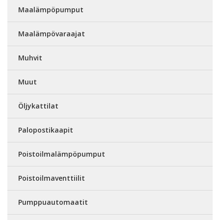
Maalämpöpumput
Maalämpövaraajat
Muhvit
Muut
Öljykattilat
Palopostikaapit
Poistoilmalämpöpumput
Poistoilmaventtiilit
Pumppuautomaatit