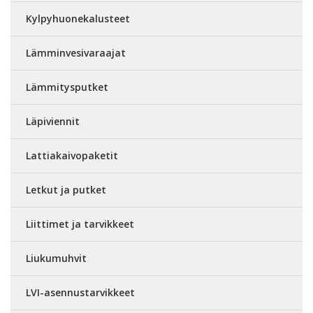
Kylpyhuonekalusteet
Lämminvesivaraajat
Lämmitysputket
Läpiviennit
Lattiakaivopaketit
Letkut ja putket
Liittimet ja tarvikkeet
Liukumuhvit
LVI-asennustarvikkeet