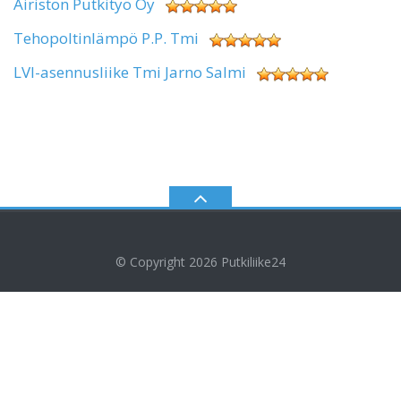
Airiston Putkityö Oy
Tehopoltinlämpö P.P. Tmi
LVI-asennusliike Tmi Jarno Salmi
© Copyright 2026
Putkiliike24