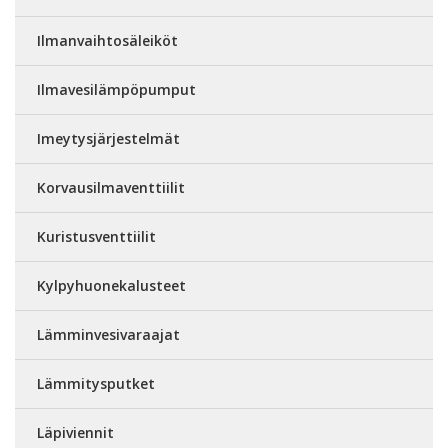
Ilmanvaihtosäleiköt
Ilmavesilämpöpumput
Imeytysjärjestelmät
Korvausilmaventtiilit
Kuristusventtiilit
Kylpyhuonekalusteet
Lämminvesivaraajat
Lämmitysputket
Läpiviennit