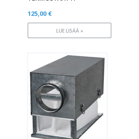
125,00
€
LUE LISÄÄ »