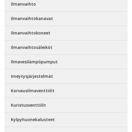
Ilmanvaihto
Ilmanvaihtokanavat
Ilmanvaihtokoneet
Ilmanvaihtosäleiköt
Ilmavesilämpöpumput
Imeytysjärjestelmät
Korvausilmaventtiilit
Kuristusventtiilit
Kylpyhuonekalusteet