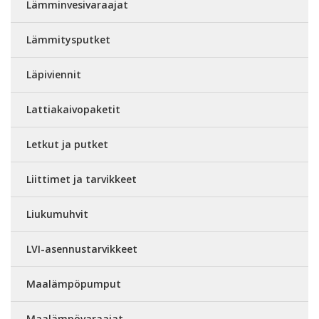
Lämminvesivaraajat
Lämmitysputket
Läpiviennit
Lattiakaivopaketit
Letkut ja putket
Liittimet ja tarvikkeet
Liukumuhvit
LVI-asennustarvikkeet
Maalämpöpumput
Maalämpövaraajat