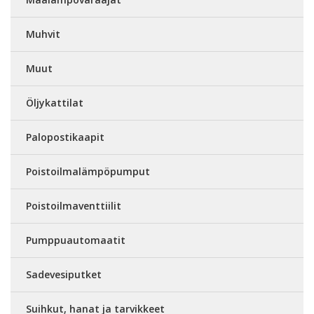
Muhvit
Muut
Öljykattilat
Palopostikaapit
Poistoilmalämpöpumput
Poistoilmaventtiilit
Pumppuautomaatit
Sadevesiputket
Suihkut, hanat ja tarvikkeet