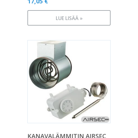
17,05
€
LUE LISÄÄ »
KANAVALÄMMITIN AIRSEC