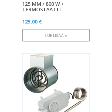
125 MM / 800 W +
TERMOSTAATTI
125,00
€
LUE LISÄÄ »