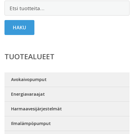
Etsi:
HAKU
TUOTEALUEET
Avokaivopumput
Energiavaraajat
Harmaavesijärjestelmät
Ilmalämpöpumput