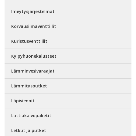
Imeytysjärjestelmät
Korvausilmaventtiilit
Kuristusventtiilit
Kylpyhuonekalusteet
Lämminvesivaraajat
Lämmitysputket
Läpiviennit
Lattiakaivopaketit
Letkut ja putket