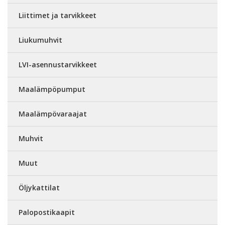
Liittimet ja tarvikkeet
Liukumuhvit
LVI-asennustarvikkeet
Maalämpöpumput
Maalämpövaraajat
Muhvit
Muut
Öljykattilat
Palopostikaapit