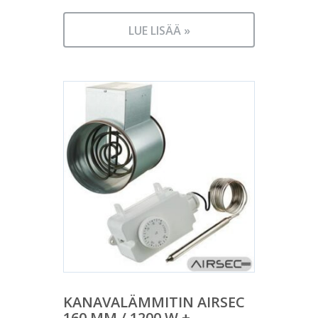
LUE LISÄÄ »
KANAVALÄMMITIN AIRSEC
160 MM / 1200 W +