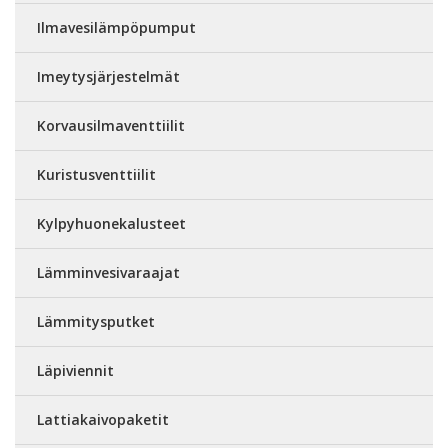
Ilmavesilämpöpumput
Imeytysjärjestelmät
Korvausilmaventtiilit
Kuristusventtiilit
Kylpyhuonekalusteet
Lämminvesivaraajat
Lämmitysputket
Läpiviennit
Lattiakaivopaketit