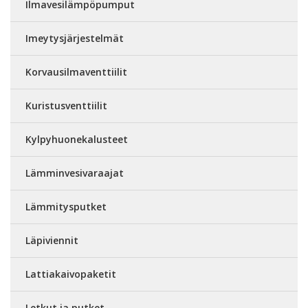
Ilmavesilämpöpumput
Imeytysjärjestelmät
Korvausilmaventtiilit
Kuristusventtiilit
Kylpyhuonekalusteet
Lämminvesivaraajat
Lämmitysputket
Läpiviennit
Lattiakaivopaketit
Letkut ja putket