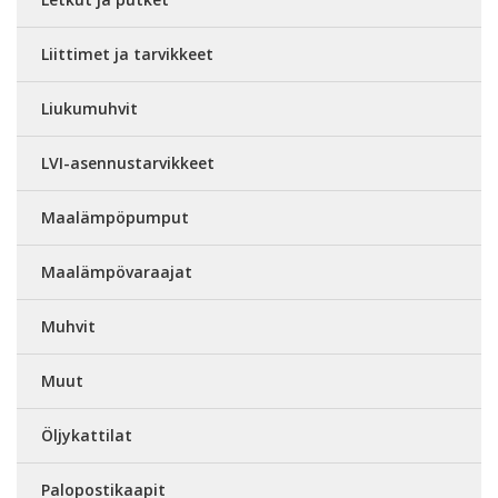
Liittimet ja tarvikkeet
Liukumuhvit
LVI-asennustarvikkeet
Maalämpöpumput
Maalämpövaraajat
Muhvit
Muut
Öljykattilat
Palopostikaapit