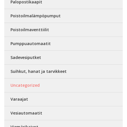
Palopostikaapit
Poistoilmalämpöpumput
Poistoilmaventtiilit
Pumppuautomaatit
Sadevesiputket
Suihkut, hanat ja tarvikkeet
Uncategorized
Varaajat
Vesiautomaatit
Viemärikaivot