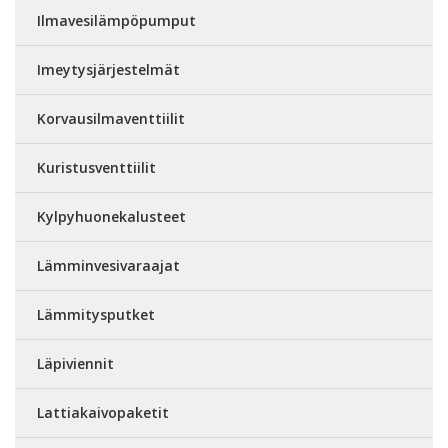
Ilmavesilämpöpumput
Imeytysjärjestelmät
Korvausilmaventtiilit
Kuristusventtiilit
Kylpyhuonekalusteet
Lämminvesivaraajat
Lämmitysputket
Läpiviennit
Lattiakaivopaketit