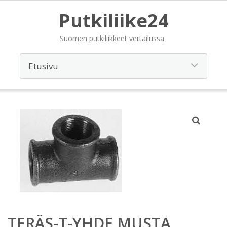
Putkiliike24
Suomen putkiliikkeet vertailussa
TERÄS-T-YHDE MUSTA