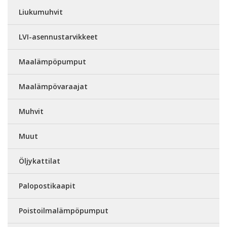
Liukumuhvit
LVI-asennustarvikkeet
Maalämpöpumput
Maalämpövaraajat
Muhvit
Muut
Öljykattilat
Palopostikaapit
Poistoilmalämpöpumput