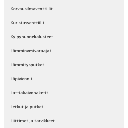
Korvausilmaventtiilit
Kuristusventtiilit
Kylpyhuonekalusteet
Lämminvesivaraajat
Lämmitysputket
Läpiviennit
Lattiakaivopaketit
Letkut ja putket
Liittimet ja tarvikkeet