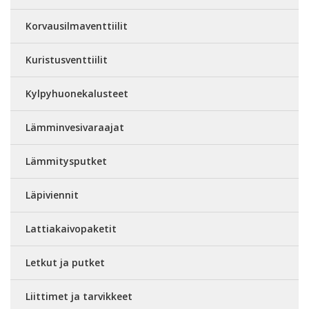
Korvausilmaventtiilit
Kuristusventtiilit
Kylpyhuonekalusteet
Lämminvesivaraajat
Lämmitysputket
Läpiviennit
Lattiakaivopaketit
Letkut ja putket
Liittimet ja tarvikkeet