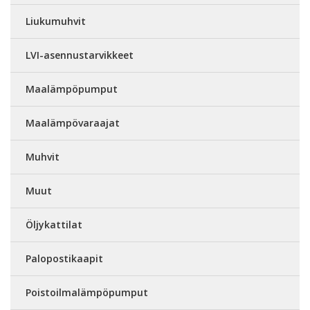
Liukumuhvit
LVI-asennustarvikkeet
Maalämpöpumput
Maalämpövaraajat
Muhvit
Muut
Öljykattilat
Palopostikaapit
Poistoilmalämpöpumput