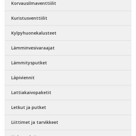
Korvausilmaventtiilit
Kuristusventtiilit
Kylpyhuonekalusteet
Lämminvesivaraajat
Lämmitysputket
Läpiviennit
Lattiakaivopaketit
Letkut ja putket
Liittimet ja tarvikkeet