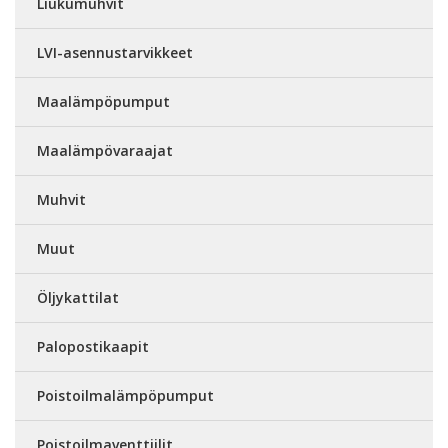
Liukumuhvit
LVI-asennustarvikkeet
Maalämpöpumput
Maalämpövaraajat
Muhvit
Muut
Öljykattilat
Palopostikaapit
Poistoilmalämpöpumput
Poistoilmaventtiilit