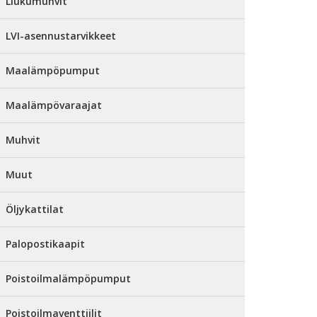
Liukumuhvit
LVI-asennustarvikkeet
Maalämpöpumput
Maalämpövaraajat
Muhvit
Muut
Öljykattilat
Palopostikaapit
Poistoilmalämpöpumput
Poistoilmaventtiilit