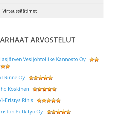
Virtaussäätimet
PARHAAT ARVOSTELUT
alasjärven Vesijohtoliike Kannosto Oy
VI Rinne Oy
uho Koskinen
VI-Eristys Rinis
iriston Putkityö Oy