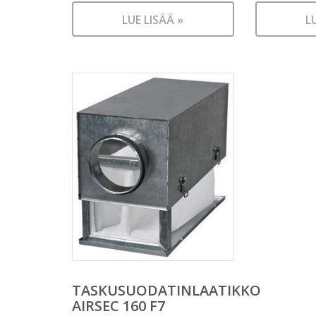
LUE LISÄÄ »
L
TASKUSUODATINLAATIKKO
AIRSEC 160 F7