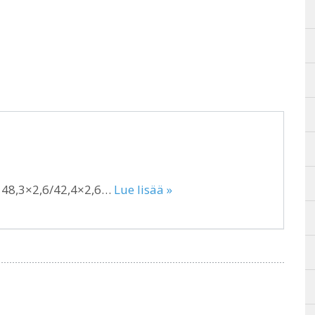
I 48,3×2,6/42,4×2,6…
Lue lisää »