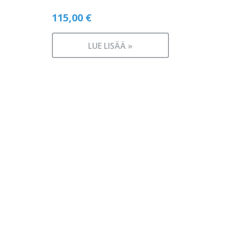
115,00
€
LUE LISÄÄ »