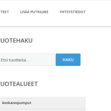
TEET
LISÄÄ PUTKILIIKE
YHTEYSTIEDOT
TUOTEHAKU
tsi:
HAKU
TUOTEALUEET
Avokaivopumput