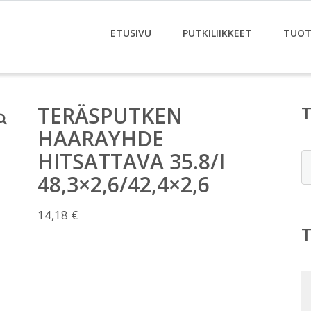
ETUSIVU
PUTKILIIKKEET
TUOT
TERÄSPUTKEN
HAARAYHDE
HITSATTAVA 35.8/I
E
48,3×2,6/42,4×2,6
14,18
€