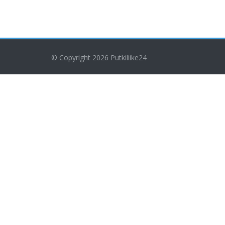
© Copyright 2026
Putkiliike24