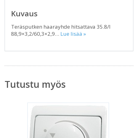
Kuvaus
Teräsputken haarayhde hitsattava 35.8/I
88,9×3,2/60,3×2,9…
Lue lisää »
Tutustu myös