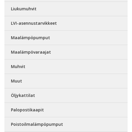
Liukumuhvit
LVI-asennustarvikkeet
Maalämpöpumput
Maalämpövaraajat
Muhvit
Muut
Öljykattilat
Palopostikaapit
Poistoilmalämpöpumput