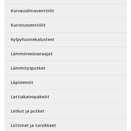
Korvausilmaventtiilit
Kuristusventtiilit
Kylpyhuonekalusteet
Lämminvesivaraajat
Lämmitysputket
Läpiviennit
Lattiakaivopaketit
Letkut ja putket
Liittimet ja tarvikkeet