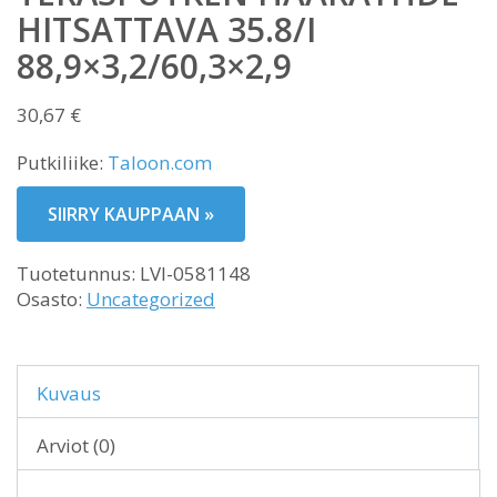
HITSATTAVA 35.8/I
88,9×3,2/60,3×2,9
30,67
€
Putkiliike:
Taloon.com
SIIRRY KAUPPAAN »
Tuotetunnus:
LVI-0581148
Osasto:
Uncategorized
Kuvaus
Arviot (0)