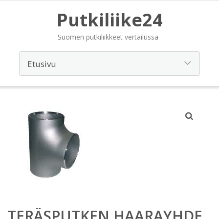
Putkiliike24
Suomen putkiliikkeet vertailussa
TERÄSPUTKEN HAARAYHDE