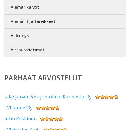
Viemärikaivot
Viemärit ja tarvikkeet
Viilennys
Virtaussäätimet
PARHAAT ARVOSTELUT
Jalasjärven Vesijohtoliike Kannosto Oy
LVI Rinne Oy
Juho Koskinen
LVI-Eristys Rinis