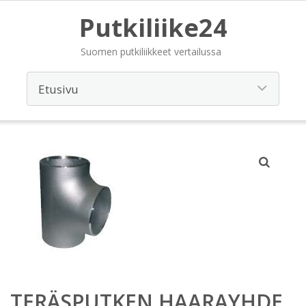
Putkiliike24
Suomen putkiliikkeet vertailussa
TERÄSPUTKEN HAARAYHDE