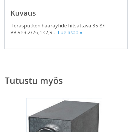
Kuvaus
Teräsputken haarayhde hitsattava 35.8/I
88,9×3,2/76,1×2,9…
Lue lisää »
Tutustu myös