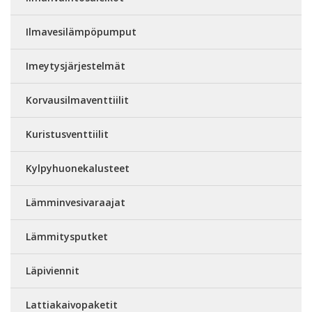
Ilmavesilämpöpumput
Imeytysjärjestelmät
Korvausilmaventtiilit
Kuristusventtiilit
Kylpyhuonekalusteet
Lämminvesivaraajat
Lämmitysputket
Läpiviennit
Lattiakaivopaketit