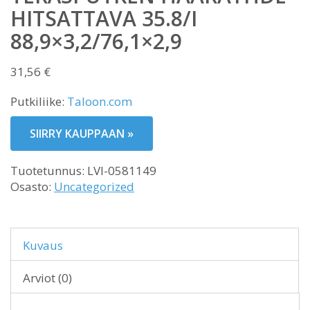
HITSATTAVA 35.8/I
88,9×3,2/76,1×2,9
31,56
€
Putkiliike:
Taloon.com
SIIRRY KAUPPAAN »
Tuotetunnus:
LVI-0581149
Osasto:
Uncategorized
Kuvaus
Arviot (0)