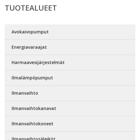
TUOTEALUEET
Avokaivopumput
Energiavaraajat
Harmaavesijärjestelmät
Ilmalämpöpumput
Ilmanvaihto
Ilmanvaihtokanavat
Ilmanvaihtokoneet
Ilmanvaihtosäleiköt