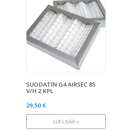
SUODATIN G4 AIRSEC 85
V/H 2 KPL
29,50
€
LUE LISÄÄ »