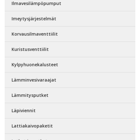
Ilmavesilämpöpumput
Imeytysjärjestelmät
Korvausilmaventtiilit
Kuristusventtiilit
Kylpyhuonekalusteet
Lämminvesivaraajat
Lämmitysputket
Läpiviennit
Lattiakaivopaketit