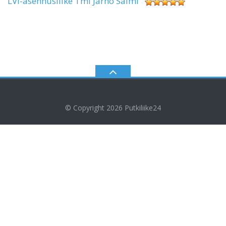
LVI-asennusliike Tmi Jarno Salmi
© Copyright 2026
Putkiliike24