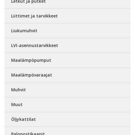
Letkut ja putket
Liittimet ja tarvikkeet
Liukumuhvit
LVI-asennustarvikkeet
Maalämpöpumput
Maalämpövaraajat
Muhvit
Muut
Öljykattilat
Palopostikaapit