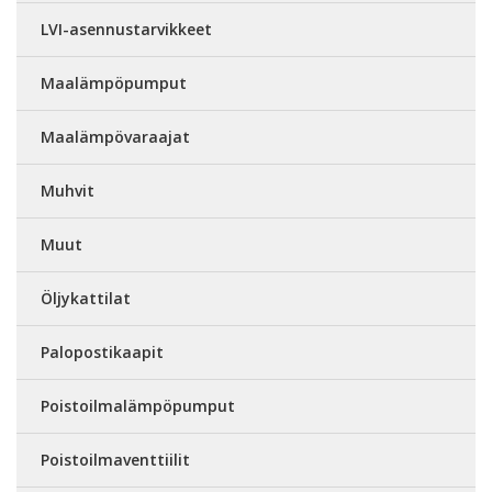
LVI-asennustarvikkeet
Maalämpöpumput
Maalämpövaraajat
Muhvit
Muut
Öljykattilat
Palopostikaapit
Poistoilmalämpöpumput
Poistoilmaventtiilit