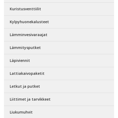
Kuristusventtiilit
Kylpyhuonekalusteet
Lämminvesivaraajat
Lämmitysputket
Läpiviennit
Lattiakaivopaketit
Letkut ja putket
Liittimet ja tarvikkeet
Liukumuhvit