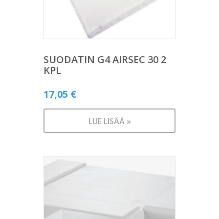
SUODATIN G4 AIRSEC 30 2
KPL
17,05
€
LUE LISÄÄ »