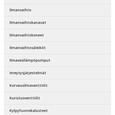
Ilmanvaihto
Ilmanvaihtokanavat
Ilmanvaihtokoneet
Ilmanvaihtosäleiköt
Ilmavesilämpöpumput
Imeytysjärjestelmät
Korvausilmaventtiilit
Kuristusventtiilit
Kylpyhuonekalusteet