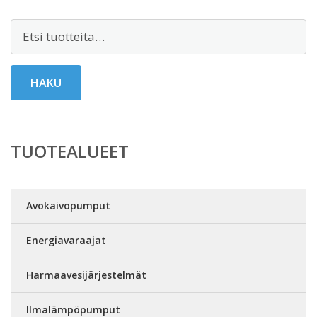
Etsi:
HAKU
TUOTEALUEET
Avokaivopumput
Energiavaraajat
Harmaavesijärjestelmät
Ilmalämpöpumput