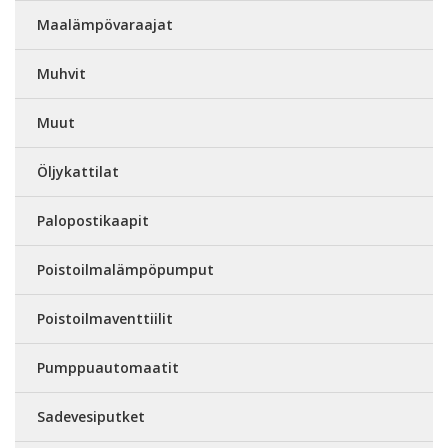
Maalämpövaraajat
Muhvit
Muut
Öljykattilat
Palopostikaapit
Poistoilmalämpöpumput
Poistoilmaventtiilit
Pumppuautomaatit
Sadevesiputket