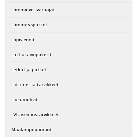
Lämminvesivaraajat
Lämmitysputket
Läpiviennit
Lattiakaivopaketit
Letkut ja putket
Liittimet ja tarvikkeet
Liukumuhvit
LVI-asennustarvikkeet
Maalämpöpumput